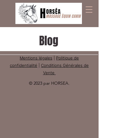
Blog
Mentions légales
|
Politique de
confidentialité
|
Conditions Générales de
Vente
© 2023 par HORSEA.