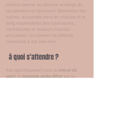
minutes permet de diminuer le temps de 
récupération en favorisant l’élimination des 
toxines  accumulés dans les muscles et le 
sang responsables des courbatures, 
contractures et douleurs musculo-
articulaires. Un moment de détente 
nécessaire à son bien être. 
à quoi s'attendre ?
Axé spécifiquement pour le 
cheval de 
sport
, le
 massage après effort
 est un 
massage tonique qui permet de 
délasser 
les muscles 
et de 
favoriser la récupération 
musculaire
.
Il est parfaitement indiqué pour un 
cheval 
athlète
 qui doit courir plusieurs épreuves 
dans le même week-end ou pour les 
chevaux de CCE
 qui enchaînent les efforts 