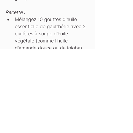
Recette :
Mélangez 10 gouttes d'huile 
essentielle de gaulthérie avec 2 
cuillères à soupe d'huile 
végétale (comme l'huile 
d'amande douce ou de jojoba).
Massez la zone douloureuse 
avec ce mélange en effectuant 
des mouvements circulaires.
Appliquez une à deux fois par 
jour en cas de douleur intense.
Voilà, vous avez quelques une de 
mes astuces ! Bien sûr, à tout cela, 
rajoutez des étirements mais ce sera 
l'objet d'un prochain article.
Pour le dos, je sais, ce n'est pas 