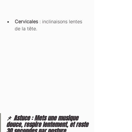
Cervicales
 : inclinaisons lentes 
de la tête.
📌 
Astuce : Mets une musique 
douce, respire lentement, et reste 
30 secondes par posture.