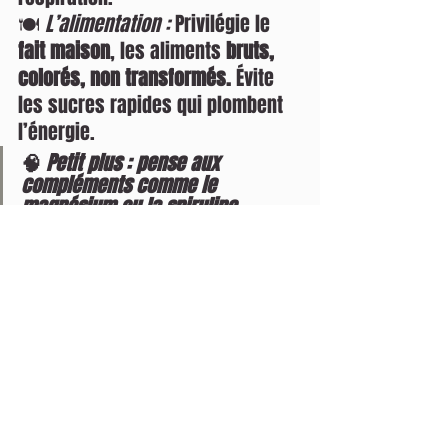
🍽️ 
L’alimentation :
 Privilégie le 
fait maison
, les aliments 
bruts, 
colorés, non transformés.
 Évite 
les sucres rapides qui plombent 
l’énergie.
🧠 
Petit plus : pense aux 
compléments comme le 
magnésium ou la spiruline, 
surtout en période de forte 
activité.
Conclusion : Bâtir sa routine 
de pro
Le corps est ton 
meilleur outil de 
travail
. En le respectant, en 
l’écoutant, en le préparant, tu 